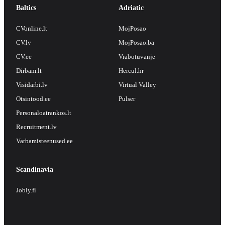
Baltics
Adriatic
CVonline.lt
MojPosao
CV.lv
MojPosao.ba
CV.ee
Vrabotuvanje
Dirbam.lt
Hercul.hr
Visidarbi.lv
Virtual Valley
Otsintood.ee
Pulser
Personaloatrankos.lt
Recruitment.lv
Varbamisteenused.ee
Scandinavia
Jobly.fi