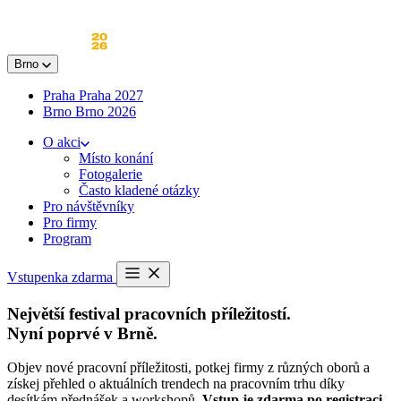
Skip
to
content
Brno
Praha
Praha 2027
Brno
Brno 2026
O akci
Místo konání
Fotogalerie
Často kladené otázky
Pro návštěvníky
Pro firmy
Program
Otevřít
Vstupenka zdarma
menu
Největší festival pracovních příležitostí.
Nyní poprvé v Brně.
Objev nové pracovní příležitosti, potkej firmy z různých oborů a
získej přehled o aktuálních trendech na pracovním trhu díky
desítkám přednášek a workshopů.
Vstup je zdarma po registraci.