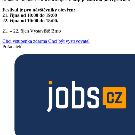
Festival je pro návštěvníky otevřen:
21. října od 10:00 do 19:00
22. října od 10:00 do 18:00.
21. – 22. říjen
Výstaviště Brno
Chci vstupenka zdarma
Chci být vystavovatel
Pořadatelé