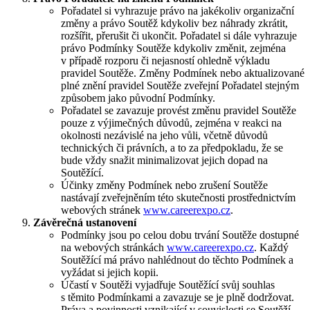
Pořadatel si vyhrazuje právo na jakékoliv organizační
změny a právo Soutěž kdykoliv bez náhrady zkrátit,
rozšířit, přerušit či ukončit. Pořadatel si dále vyhrazuje
právo Podmínky Soutěže kdykoliv změnit, zejména
v případě rozporu či nejasností ohledně výkladu
pravidel Soutěže. Změny Podmínek nebo aktualizované
plné znění pravidel Soutěže zveřejní Pořadatel stejným
způsobem jako původní Podmínky.
Pořadatel se zavazuje provést změnu pravidel Soutěže
pouze z výjimečných důvodů, zejména v reakci na
okolnosti nezávislé na jeho vůli, včetně důvodů
technických či právních, a to za předpokladu, že se
bude vždy snažit minimalizovat jejich dopad na
Soutěžící.
Účinky změny Podmínek nebo zrušení Soutěže
nastávají zveřejněním této skutečnosti prostřednictvím
webových stránek
www.careerexpo.cz
.
Závěrečná ustanovení
Podmínky jsou po celou dobu trvání Soutěže dostupné
na webových stránkách
www.careerexpo.cz
. Každý
Soutěžící má právo nahlédnout do těchto Podmínek a
vyžádat si jejich kopii.
Účastí v Soutěži vyjadřuje Soutěžící svůj souhlas
s těmito Podmínkami a zavazuje se je plně dodržovat.
Práva a povinnosti vznikající v souvislosti se Soutěží,