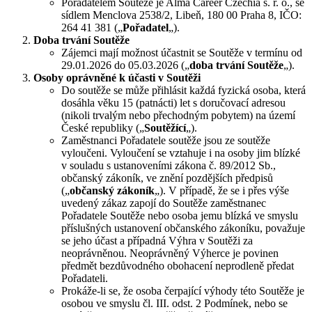
Pořadatelem Soutěže je Alma Career Czechia s. r. o., se
sídlem Menclova 2538/2, Libeň, 180 00 Praha 8, IČO:
264 41 381 („
Pořadatel
„).
Doba trvání Soutěže
Zájemci mají možnost účastnit se Soutěže v termínu od
29.01.2026 do 05.03.2026 („
doba trvání Soutěže
„).
Osoby oprávněné k účasti v Soutěži
Do soutěže se může přihlásit každá fyzická osoba, která
dosáhla věku 15 (patnácti) let s doručovací adresou
(nikoli trvalým nebo přechodným pobytem) na území
České republiky („
Soutěžící
„).
Zaměstnanci Pořadatele soutěže jsou ze soutěže
vyloučeni. Vyloučení se vztahuje i na osoby jim blízké
v souladu s ustanoveními zákona č. 89/2012 Sb.,
občanský zákoník, ve znění pozdějších předpisů
(„
občanský zákoník
„). V případě, že se i přes výše
uvedený zákaz zapojí do Soutěže zaměstnanec
Pořadatele Soutěže nebo osoba jemu blízká ve smyslu
příslušných ustanovení občanského zákoníku, považuje
se jeho účast a případná Výhra v Soutěži za
neoprávněnou. Neoprávněný Výherce je povinen
předmět bezdůvodného obohacení neprodleně předat
Pořadateli.
Prokáže-li se, že osoba čerpající výhody této Soutěže je
osobou ve smyslu čl. III. odst. 2 Podmínek, nebo se