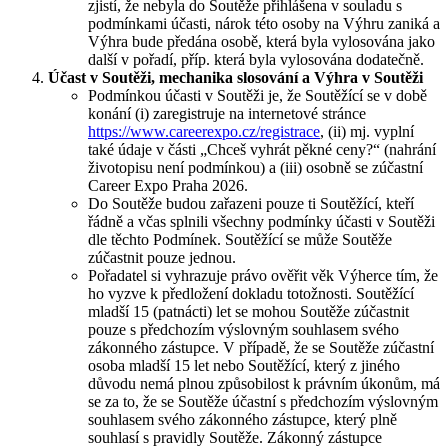
zjistí, že nebyla do Soutěže přihlášena v souladu s
podmínkami účasti, nárok této osoby na Výhru zaniká a
Výhra bude předána osobě, která byla vylosována jako
další v pořadí, příp. která byla vylosována dodatečně.
Účast v Soutěži, mechanika slosování a Výhra v Soutěži
Podmínkou účasti v Soutěži je, že Soutěžící se v době
konání (i) zaregistruje na internetové stránce
https://www.careerexpo.cz/registrace
, (ii) mj. vyplní
také údaje v části „Chceš vyhrát pěkné ceny?“ (nahrání
životopisu není podmínkou) a (iii) osobně se zúčastní
Career Expo Praha 2026.
Do Soutěže budou zařazeni pouze ti Soutěžící, kteří
řádně a včas splnili všechny podmínky účasti v Soutěži
dle těchto Podmínek. Soutěžící se může Soutěže
zúčastnit pouze jednou.
Pořadatel si vyhrazuje právo ověřit věk Výherce tím, že
ho vyzve k předložení dokladu totožnosti. Soutěžící
mladší 15 (patnácti) let se mohou Soutěže zúčastnit
pouze s předchozím výslovným souhlasem svého
zákonného zástupce. V případě, že se Soutěže zúčastní
osoba mladší 15 let nebo Soutěžící, který z jiného
důvodu nemá plnou způsobilost k právním úkonům, má
se za to, že se Soutěže účastní s předchozím výslovným
souhlasem svého zákonného zástupce, který plně
souhlasí s pravidly Soutěže. Zákonný zástupce