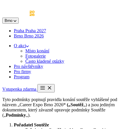
Skip
to
content
Brno
Praha
Praha 2027
Brno
Brno 2026
O akci
Místo konání
Fotogalerie
Často kladené otázky
Pro návštěvníky
Pro firmy
Program
Otevřít
Vstupenka zdarma
menu
Tyto podmínky popisují pravidla konání soutěže vyhlášené pod
názvem „Career Expo Brno 2026
“ („Soutěž
„) a jsou jediným
dokumentem, který závazně upravuje podmínky Soutěže
(„
Podmínky
„).
Pořadatel Soutěže