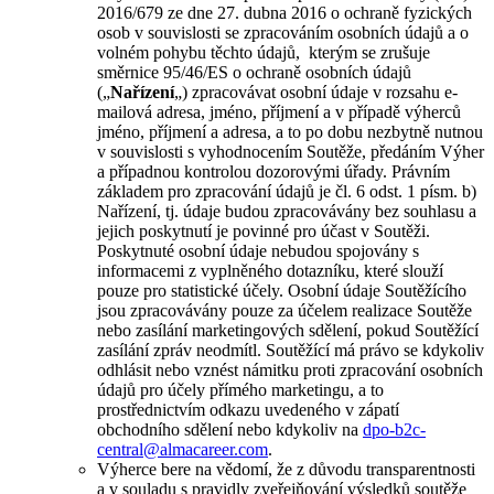
2016/679 ze dne 27. dubna 2016 o ochraně fyzických
osob v souvislosti se zpracováním osobních údajů a o
volném pohybu těchto údajů, kterým se zrušuje
směrnice 95/46/ES o ochraně osobních údajů
(„
Nařízení
„) zpracovávat osobní údaje v rozsahu e-
mailová adresa, jméno, příjmení a v případě výherců
jméno, příjmení a adresa, a to po dobu nezbytně nutnou
v souvislosti s vyhodnocením Soutěže, předáním Výher
a případnou kontrolou dozorovými úřady. Právním
základem pro zpracování údajů je čl. 6 odst. 1 písm. b)
Nařízení, tj. údaje budou zpracovávány bez souhlasu a
jejich poskytnutí je povinné pro účast v Soutěži.
Poskytnuté osobní údaje nebudou spojovány s
informacemi z vyplněného dotazníku, které slouží
pouze pro statistické účely. Osobní údaje Soutěžícího
jsou zpracovávány pouze za účelem realizace Soutěže
nebo zasílání marketingových sdělení, pokud Soutěžící
zasílání zpráv neodmítl. Soutěžící má právo se kdykoliv
odhlásit nebo vznést námitku proti zpracování osobních
údajů pro účely přímého marketingu, a to
prostřednictvím odkazu uvedeného v zápatí
obchodního sdělení nebo kdykoliv na
dpo-b2c-
central@almacareer.com
.
Výherce bere na vědomí, že z důvodu transparentnosti
a v souladu s pravidly zveřejňování výsledků soutěže