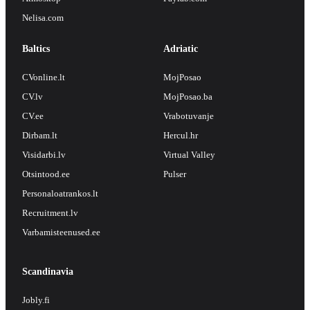
Nelisa.com
Baltics
Adriatic
CVonline.lt
MojPosao
CV.lv
MojPosao.ba
CV.ee
Vrabotuvanje
Dirbam.lt
Hercul.hr
Visidarbi.lv
Virtual Valley
Otsintood.ee
Pulser
Personaloatrankos.lt
Recruitment.lv
Varbamisteenused.ee
Scandinavia
Jobly.fi