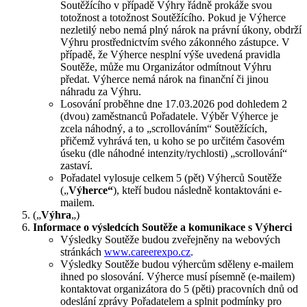
Soutěžícího v případě Výhry řádně prokáže svou
totožnost a totožnost Soutěžícího. Pokud je Výherce
nezletilý nebo nemá plný nárok na právní úkony, obdrží
Výhru prostřednictvím svého zákonného zástupce. V
případě, že Výherce nesplní výše uvedená pravidla
Soutěže, může mu Organizátor odmítnout Výhru
předat. Výherce nemá nárok na finanční či jinou
náhradu za Výhru.
Losování proběhne dne 17.03.2026 pod dohledem 2
(dvou) zaměstnanců Pořadatele. Výběr Výherce je
zcela náhodný, a to „scrollováním“ Soutěžících,
přičemž vyhrává ten, u koho se po určitém časovém
úseku (dle náhodné intenzity/rychlosti) „scrollování“
zastaví.
Pořadatel vylosuje celkem 5 (pět) Výherců Soutěže
(„
Výherce“
), kteří budou následně kontaktováni e-
mailem.
(„
Výhra
„)
Informace o výsledcích Soutěže a komunikace s Výherci
Výsledky Soutěže budou zveřejněny na webových
stránkách
www.careerexpo.cz
.
Výsledky Soutěže budou výhercům sděleny e-mailem
ihned po slosování. Výherce musí písemně (e-mailem)
kontaktovat organizátora do 5 (pěti) pracovních dnů od
odeslání zprávy Pořadatelem a splnit podmínky pro