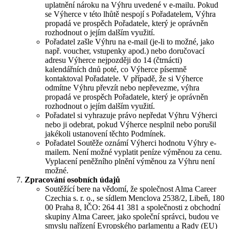
uplatnění nároku na Výhru uvedené v e-mailu. Pokud
se Výherce v této lhůtě nespojí s Pořadatelem, Výhra
propadá ve prospěch Pořadatele, který je oprávněn
rozhodnout o jejím dalším využití.
Pořadatel zašle Výhru na e-mail (je-li to možné, jako
např. voucher, vstupenky apod.) nebo doručovací
adresu Výherce nejpozději do 14 (čtrnácti)
kalendářních dnů poté, co Výherce písemně
kontaktoval Pořadatele. V případě, že si Výherce
odmítne Výhru převzít nebo nepřevezme, výhra
propadá ve prospěch Pořadatele, který je oprávněn
rozhodnout o jejím dalším využití.
Pořadatel si vyhrazuje právo nepředat Výhru Výherci
nebo ji odebrat, pokud Výherce nesplnil nebo porušil
jakékoli ustanovení těchto Podmínek.
Pořadatel Soutěže oznámí Výherci hodnotu Výhry e-
mailem. Není možné vyplatit peníze výměnou za cenu.
Vyplacení peněžního plnění výměnou za Výhru není
možné.
Zpracování osobních údajů
Soutěžící bere na vědomí, že společnost Alma Career
Czechia s. r. o., se sídlem Menclova 2538/2, Libeň, 180
00 Praha 8, IČO: 264 41 381 a společnosti z obchodní
skupiny Alma Career, jako společní správci, budou ve
smyslu nařízení Evropského parlamentu a Rady (EU)