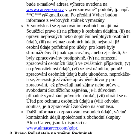
bude e-mailová adresa výherce uvedena na
www.careerexpo.cz
v „cenzurované“ podobě, tj. např.
**C***y@gmail.com. Po předání Výher budou
informace z webových stránek vymazány.
V souvislosti se zpracováním osobních údajů má
Soutěžící právo (i) na přístup k osobním údajům, (ii) na
opravu nepřesných nebo doplnění neúplných osobních
údajů, (iii) na výmaz osobních údajů, nejsou-li již
osobní údaje potřebné pro účely, pro které byly
shromážděny či jinak zpracovány, anebo zjistíte-li, že
byly zpracovávány protiprávně, (iv) na omezení
zpracování osobních údajů ve zvláštních případech, (v)
na přenositelnost údajů, (vi) vznést námitku, po níž
zpracování osobních údajů bude ukončeno, neprokáže-
li se, že existují závažné oprávněné důvody pro
zpracování, jež převažují nad zájmy nebo právy a
svobodami Soutěžícího zejména, je-li důvodem
případné vymáhání právních nároků, (vii) obrátit se na
Úřad pro ochranu osobních údajů a (viii) odvolat
souhlas, je-li zpracování založeno na souhlasu.
Další informace o zpracování osobních údajů, včetně
kontaktních údajů společností z obchodní skupiny
Alma Career, jsou k dispozici na
www.almacareer.com/gdpr
.
Právo Pořadatele na změnu Podmínek