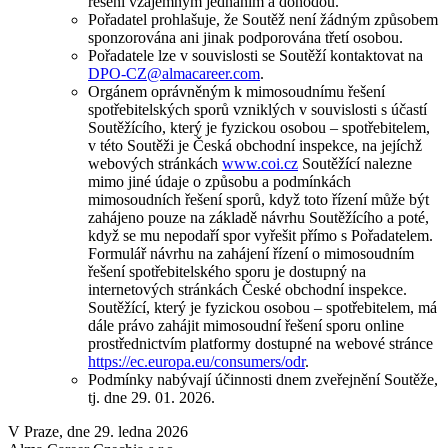
řešení vzájemným jednáním a dohodou.
Pořadatel prohlašuje, že Soutěž není žádným způsobem
sponzorována ani jinak podporována třetí osobou.
Pořadatele lze v souvislosti se Soutěží kontaktovat na
DPO-CZ@almacareer.com
.
Orgánem oprávněným k mimosoudnímu řešení
spotřebitelských sporů vzniklých v souvislosti s účastí
Soutěžícího, který je fyzickou osobou – spotřebitelem,
v této Soutěži je Česká obchodní inspekce, na jejíchž
webových stránkách
www.coi.cz
Soutěžící nalezne
mimo jiné údaje o způsobu a podmínkách
mimosoudních řešení sporů, když toto řízení může být
zahájeno pouze na základě návrhu Soutěžícího a poté,
když se mu nepodaří spor vyřešit přímo s Pořadatelem.
Formulář návrhu na zahájení řízení o mimosoudním
řešení spotřebitelského sporu je dostupný na
internetových stránkách České obchodní inspekce.
Soutěžící, který je fyzickou osobou – spotřebitelem, má
dále právo zahájit mimosoudní řešení sporu online
prostřednictvím platformy dostupné na webové stránce
https://ec.europa.eu/consumers/odr
.
Podmínky nabývají účinnosti dnem zveřejnění Soutěže,
tj. dne 29. 01. 2026.
V Praze, dne 29. ledna 2026