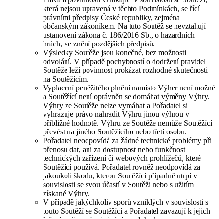
která nejsou upravená v těchto Podmínkách, se řídí
právními předpisy České republiky, zejména
občanským zákoníkem. Na tuto Soutěž se nevztahují
ustanovení zákona č. 186/2016 Sb., o hazardních
hrách, ve znění pozdějších předpisů.
Výsledky Soutěže jsou konečné, bez možnosti
odvolání. V případě pochybností o dodržení pravidel
Soutěže leží povinnost prokázat rozhodné skutečnosti
na Soutěžícím.
Vyplacení peněžitého plnění namísto Výher není možné
a Soutěžící není oprávněn se domáhat výměny Výhry.
Výhry ze Soutěže nelze vymáhat a Pořadatel si
vyhrazuje právo nahradit Výhru jinou výhrou v
přibližné hodnotě. Výhru ze Soutěže nemůže Soutěžící
převést na jiného Soutěžícího nebo třetí osobu.
Pořadatel neodpovídá za žádné technické problémy při
přenosu dat, ani za dostupnost nebo funkčnost
technických zařízení či webových prohlížečů, které
Soutěžící používá. Pořadatel rovněž neodpovídá za
jakoukoli škodu, kterou Soutěžící případně utrpí v
souvislosti se svou účastí v Soutěži nebo s užitím
získané Výhry.
V případě jakýchkoliv sporů vzniklých v souvislosti s
touto Soutěží se Soutěžící a Pořadatel zavazují k jejich