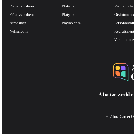
Práca za rohom
Platy.cz
Visidarbi.lv
Práce za rohem
Platy.sk
Otsintood.e
Atmoskop
Paylab.com
Personaloat
Nelisa.com
Recruitment
Varbamistee
A better world o
© Alma Career Oy