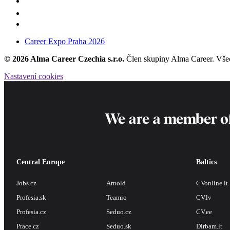
Career Expo Praha 2026
© 2026 Alma Career Czechia s.r.o.
Člen skupiny Alma Career. Vše
Nastavení cookies
We are a member o
Central Europe
Baltics
Jobs.cz
Arnold
CVonline.lt
Profesia.sk
Teamio
CV.lv
Profesia.cz
Seduo.cz
CV.ee
Prace.cz
Seduo.sk
Dirbam.lt