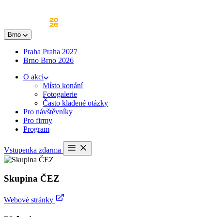
Skip
to
content
Brno
Praha
Praha 2027
Brno
Brno 2026
O akci
Místo konání
Fotogalerie
Často kladené otázky
Pro návštěvníky
Pro firmy
Program
Otevřít
Vstupenka zdarma
menu
Skupina ČEZ
Webové stránky