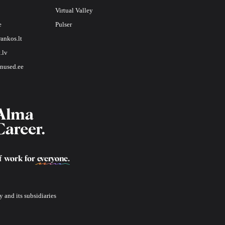
Virtual Valley
e
Pulser
rankos.lt
.lv
nused.ee
f work for
everyone
.
 and its subsidiaries