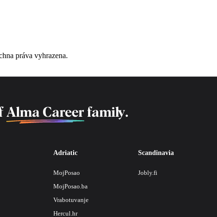
chna práva vyhrazena.
f
Alma Career
family.
Adriatic
Scandinavia
MojPosao
Jobly.fi
MojPosao.ba
Vrabotuvanje
Hercul.hr