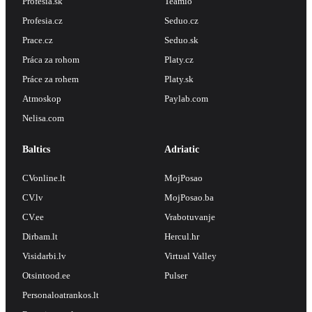
Profesia.sk
Teamio
Profesia.cz
Seduo.cz
Prace.cz
Seduo.sk
Práca za rohom
Platy.cz
Práce za rohem
Platy.sk
Atmoskop
Paylab.com
Nelisa.com
Baltics
Adriatic
CVonline.lt
MojPosao
CV.lv
MojPosao.ba
CV.ee
Vrabotuvanje
Dirbam.lt
Hercul.hr
Visidarbi.lv
Virtual Valley
Otsintood.ee
Pulser
Personaloatrankos.lt