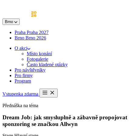
Skip
to
content
Brno
Praha
Praha 2027
Brno
Brno 2026
O akci
Místo konání
Fotogalerie
Často kladené otázky
Pro návštěvníky
Pro firmy
Program
Otevřít
Vstupenka zdarma
menu
Přednáška na téma
Dream Job: jak smysluplně a zábavně propojovat
sponzoring se značkou Allwyn
Stage
Hlavní stage