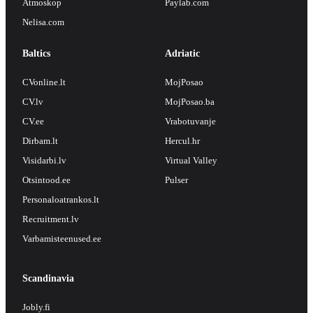
Atmoskop
Paylab.com
Nelisa.com
Baltics
Adriatic
CVonline.lt
MojPosao
CV.lv
MojPosao.ba
CV.ee
Vrabotuvanje
Dirbam.lt
Hercul.hr
Visidarbi.lv
Virtual Valley
Otsintood.ee
Pulser
Personaloatrankos.lt
Recruitment.lv
Varbamisteenused.ee
Scandinavia
Jobly.fi