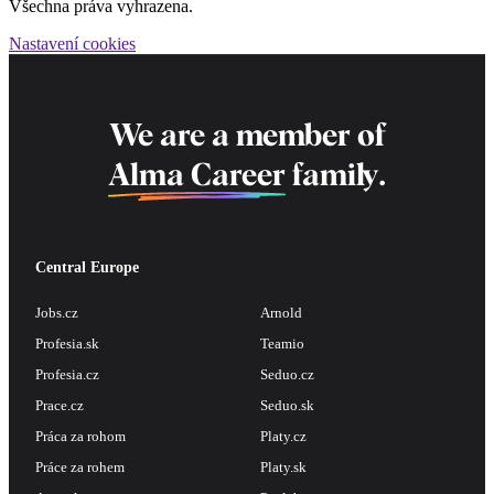
Všechna práva vyhrazena.
Nastavení cookies
We are a member of
Alma Career
family.
Central Europe
Jobs.cz
Arnold
Profesia.sk
Teamio
Profesia.cz
Seduo.cz
Prace.cz
Seduo.sk
Práca za rohom
Platy.cz
Práce za rohem
Platy.sk