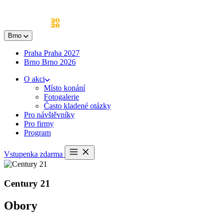
Skip
to
content
Brno
Praha
Praha 2027
Brno
Brno 2026
O akci
Místo konání
Fotogalerie
Často kladené otázky
Pro návštěvníky
Pro firmy
Program
Otevřít
Vstupenka zdarma
menu
Century 21
Obory