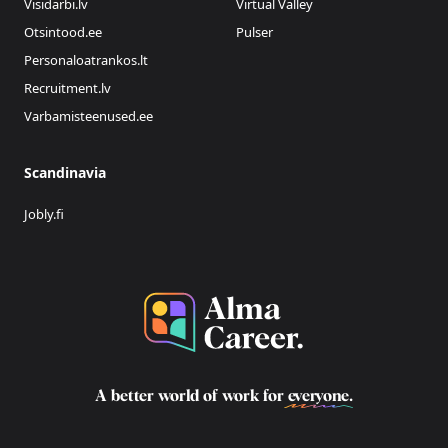
Visidarbi.lv
Virtual Valley
Otsintood.ee
Pulser
Personaloatrankos.lt
Recruitment.lv
Varbamisteenused.ee
Scandinavia
Jobly.fi
A better world of work for
everyone
.