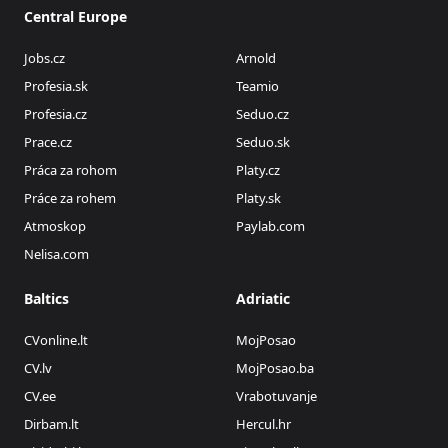
Central Europe
Jobs.cz
Arnold
Profesia.sk
Teamio
Profesia.cz
Seduo.cz
Prace.cz
Seduo.sk
Práca za rohom
Platy.cz
Práce za rohem
Platy.sk
Atmoskop
Paylab.com
Nelisa.com
Baltics
Adriatic
CVonline.lt
MojPosao
CV.lv
MojPosao.ba
CV.ee
Vrabotuvanje
Dirbam.lt
Hercul.hr