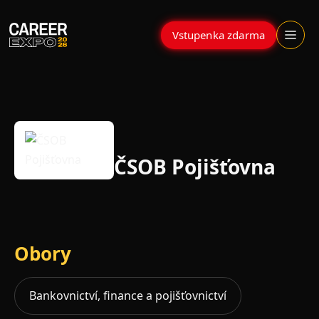
Skip
to
Otevřít
Vstupenka zdarma
menu
content
ČSOB Pojišťovna
Obory
Bankovnictví, finance a pojišťovnictví