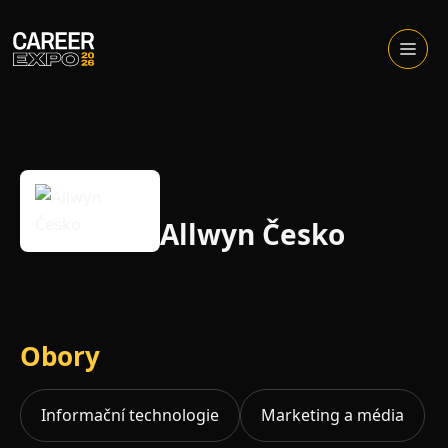
Skip
to
Otevřít
menu
content
Allwyn Česko
Obory
Informační technologie
Marketing a média