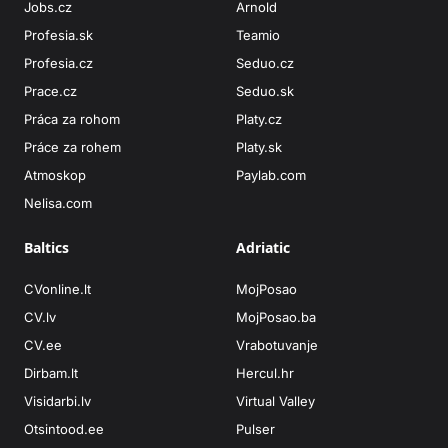
Jobs.cz
Arnold
Profesia.sk
Teamio
Profesia.cz
Seduo.cz
Prace.cz
Seduo.sk
Práca za rohom
Platy.cz
Práce za rohem
Platy.sk
Atmoskop
Paylab.com
Nelisa.com
Baltics
Adriatic
CVonline.lt
MojPosao
CV.lv
MojPosao.ba
CV.ee
Vrabotuvanje
Dirbam.lt
Hercul.hr
Visidarbi.lv
Virtual Valley
Otsintood.ee
Pulser