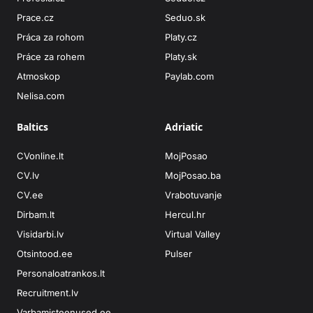
Prace.cz
Seduo.sk
Práca za rohom
Platy.cz
Práce za rohem
Platy.sk
Atmoskop
Paylab.com
Nelisa.com
Baltics
Adriatic
CVonline.lt
MojPosao
CV.lv
MojPosao.ba
CV.ee
Vrabotuvanje
Dirbam.lt
Hercul.hr
Visidarbi.lv
Virtual Valley
Otsintood.ee
Pulser
Personaloatrankos.lt
Recruitment.lv
Varbamisteenused.ee