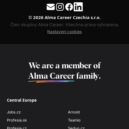
© 2026 Alma Career Czechia s.r.o.
Člen skupiny Alma Career. Všechna práva vyhrazena.
Nastavení cookies
We are a member of
Alma Career
family.
Central Europe
Jobs.cz
Arnold
Profesia.sk
Teamio
Profesia.cz
Seduo.cz