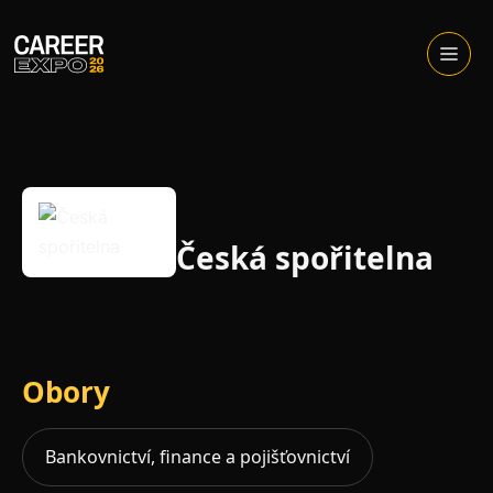
Skip
to
Otevřít
menu
content
Česká spořitelna
Obory
Bankovnictví, finance a pojišťovnictví