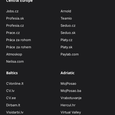
Central Europe
Jobs.cz
Arnold
Profesia.sk
Teamio
Profesia.cz
Seduo.cz
Prace.cz
Seduo.sk
Práca za rohom
Platy.cz
Práce za rohem
Platy.sk
Atmoskop
Paylab.com
Nelisa.com
Baltics
Adriatic
CVonline.lt
MojPosao
CV.lv
MojPosao.ba
CV.ee
Vrabotuvanje
Dirbam.lt
Hercul.hr
Visidarbi.lv
Virtual Valley