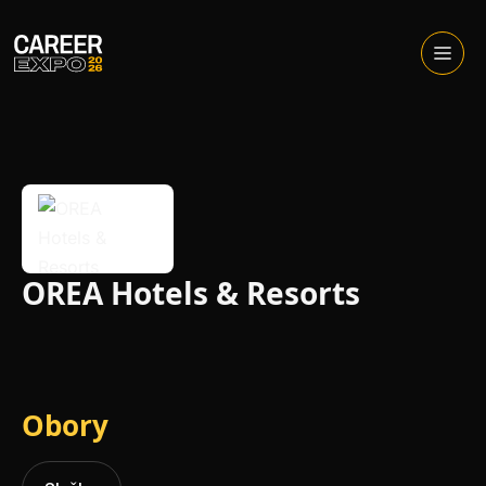
Skip
to
Otevřít
menu
content
OREA Hotels & Resorts
Obory