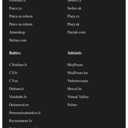
Profesia.cz
Seduo.cz
Prace.cz
Seduo.sk
Práca za rohom
Platy.cz
Práce za rohem
Platy.sk
Atmoskop
Paylab.com
Nelisa.com
Baltics
Adriatic
CVonline.lt
MojPosao
CV.lv
MojPosao.ba
CV.ee
Vrabotuvanje
Dirbam.lt
Hercul.hr
Visidarbi.lv
Virtual Valley
Otsintood.ee
Pulser
Personaloatrankos.lt
Recruitment.lv