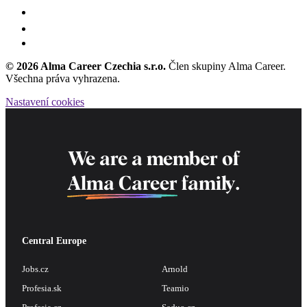
© 2026 Alma Career Czechia s.r.o.
Člen skupiny Alma Career.
Všechna práva vyhrazena.
Nastavení cookies
We are a member of
Alma Career
family.
Central Europe
Jobs.cz
Arnold
Profesia.sk
Teamio