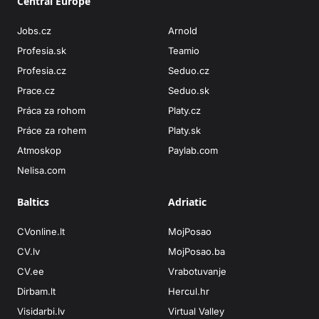
Central Europe
Jobs.cz
Arnold
Profesia.sk
Teamio
Profesia.cz
Seduo.cz
Prace.cz
Seduo.sk
Práca za rohom
Platy.cz
Práce za rohem
Platy.sk
Atmoskop
Paylab.com
Nelisa.com
Baltics
Adriatic
CVonline.lt
MojPosao
CV.lv
MojPosao.ba
CV.ee
Vrabotuvanje
Dirbam.lt
Hercul.hr
Visidarbi.lv
Virtual Valley