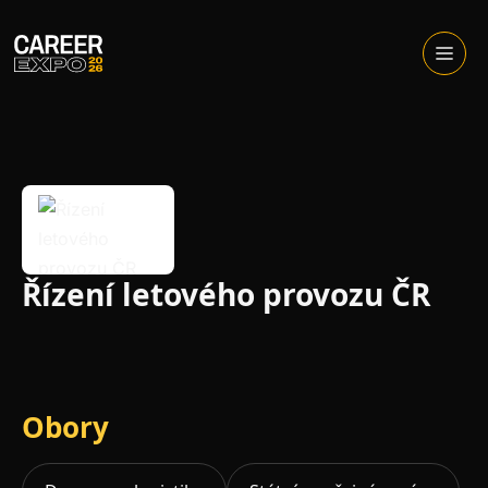
Skip
to
Otevřít
menu
content
Řízení letového provozu ČR
Obory