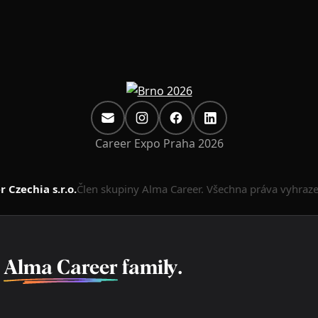
Career Expo Praha 2026
 Czechia s.r.o.
Člen skupiny Alma Career. Všechna práva vyhraz
f
Alma Career
family.