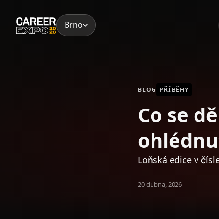
Skip
to
Brno
content
BLOG
PŘÍBĚHY
Co se dě
ohlédnu
Loňská edice v čísl
20 dubna, 2026