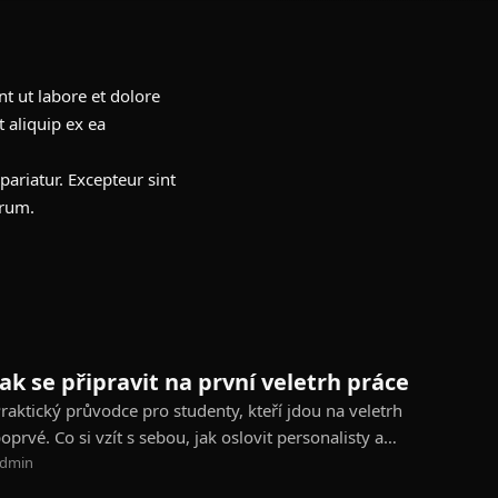
t ut labore et dolore
 aliquip ex ea
pariatur. Excepteur sint
orum.
KARIÉRA
Jak se připravit na první veletrh práce
raktický průvodce pro studenty, kteří jdou na veletrh
oprvé. Co si vzít s sebou, jak oslovit personalisty a…
dmin