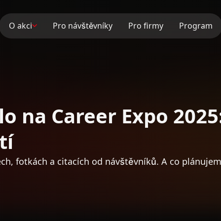
O akci
Pro návštěvníky
Pro firmy
Program
lo na Career Expo 2025
tí
ech, fotkách a citacích od návštěvníků. A co plánujeme