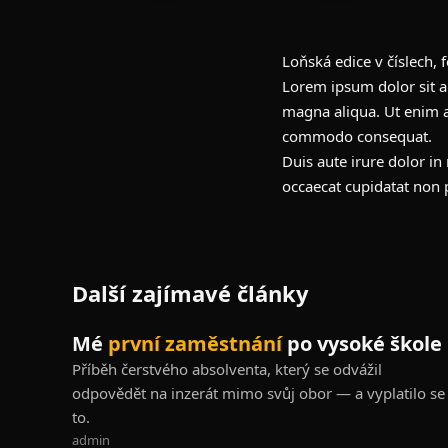
Loňská edice v číslech, 
Lorem ipsum dolor sit a
magna aliqua. Ut enim a
commodo consequat.
Duis aute irure dolor in 
occaecat cupidatat non p
Další zajímavé články
PŘÍBĚHY
Mé
první zaměstnání
po vysoké škole
Příběh čerstvého absolventa, který se odvážil
odpovědět na inzerát mimo svůj obor — a vyplatilo se
to.
admin