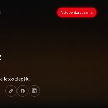
Vstupenka zdarma
:
 letos zlepšit.