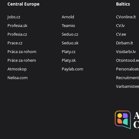
Central Europe
Baltics
Jobs.cz
Arnold
CVonline.lt
Profesia.sk
Teamio
CV.lv
Profesia.cz
Seduo.cz
CV.ee
Prace.cz
Seduo.sk
Dirbam.lt
Práca za rohom
Platy.cz
Visidarbi.lv
Práce za rohem
Platy.sk
Otsintood.e
Atmoskop
Paylab.com
Personaloat
Nelisa.com
Recruitment
Varbamiste