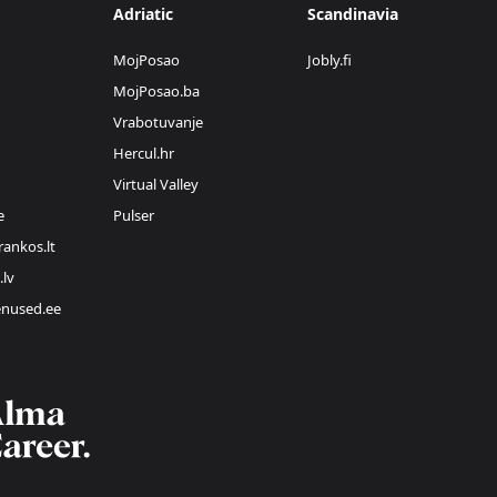
Adriatic
Scandinavia
MojPosao
Jobly.fi
MojPosao.ba
Vrabotuvanje
Hercul.hr
Virtual Valley
e
Pulser
rankos.lt
.lv
enused.ee