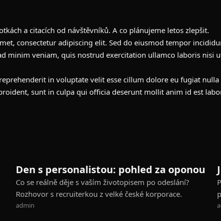
fotkách a citacích od návštěvníků. A co plánujeme letos zlepšit.
met, consectetur adipiscing elit. Sed do eiusmod tempor incididun
d minim veniam, quis nostrud exercitation ullamco laboris nisi ut
reprehenderit in voluptate velit esse cillum dolore eu fugiat nulla 
roident, sunt in culpa qui officia deserunt mollit anim id est lab
PŘÍBĚHY
Den s personalistou: pohled za oponou
Co se reálně děje s vaším životopisem po odeslání?
P
Rozhovor s recruiterkou z velké české korporace.
p
admin
a