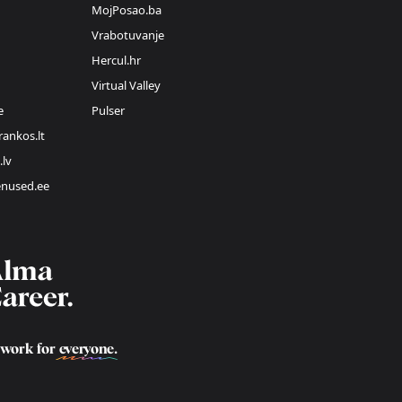
MojPosao.ba
Vrabotuvanje
Hercul.hr
Virtual Valley
e
Pulser
rankos.lt
.lv
enused.ee
 work for
everyone
.