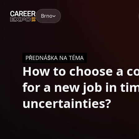
Skip
to
Brno
content
PŘEDNÁŠKA NA TÉMA
How to choose a 
for a new job in ti
uncertainties?