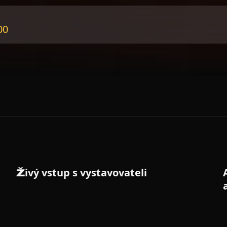
00
HLAVNÍ STAGE
Živý vstup s vystavovateli