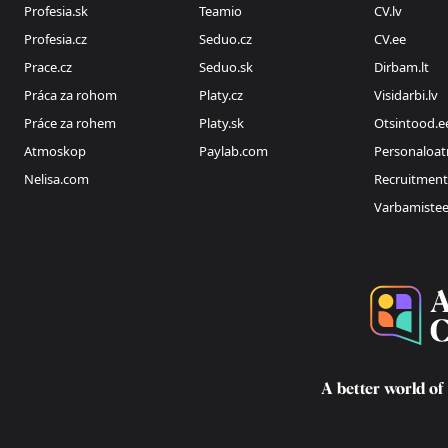
Profesia.sk
Teamio
CV.lv
Profesia.cz
Seduo.cz
CV.ee
Prace.cz
Seduo.sk
Dirbam.lt
Práca za rohom
Platy.cz
Visidarbi.lv
Práce za rohem
Platy.sk
Otsintood.e
Atmoskop
Paylab.com
Personaloat
Nelisa.com
Recruitment
Varbamiste
A better world of