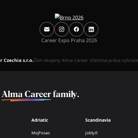
Career Expo Praha 2026
 Czechia s.r.o.
Člen skupiny Alma Career. Všechna práva vyhraz
f
Alma Career
family.
Adriatic
Scandinavia
MojPosao
Jobly.fi