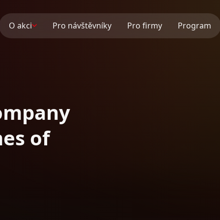
O akci
Pro návštěvníky
Pro firmy
Program
company
mes of