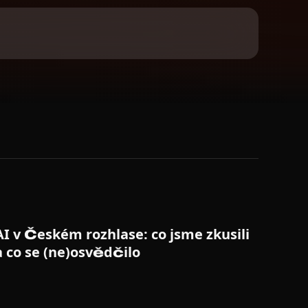
HLAVNÍ STAGE
AI v Českém rozhlase: co jsme zkusili
a co se (ne)osvědčilo