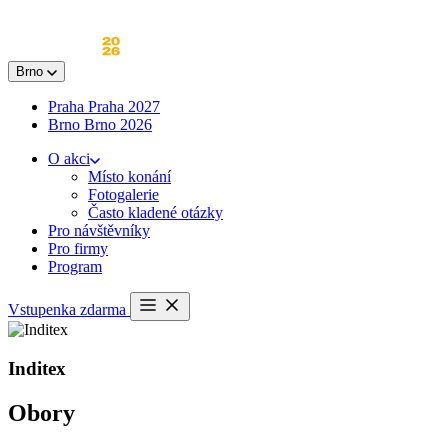
Skip
to
content
Brno
Praha
Praha 2027
Brno
Brno 2026
O akci
Místo konání
Fotogalerie
Často kladené otázky
Pro návštěvníky
Pro firmy
Program
Otevřít
Vstupenka zdarma
menu
Inditex
Obory