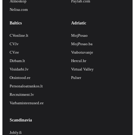
Atmoskop
Paylab.com
Nelisa.com
Baltics
Adriatic
CVonline.lt
MojPosao
CV.lv
MojPosao.ba
CV.ee
Vrabotuvanje
Dirbam.lt
Hercul.hr
Visidarbi.lv
Virtual Valley
Otsintood.ee
Pulser
Personaloatrankos.lt
Recruitment.lv
Varbamisteenused.ee
Scandinavia
Jobly.fi