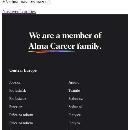
Všechna práva vyhrazena.
Nastavení cookies
We are a member of
Alma Career
family.
Central Europe
Jobs.cz
Arnold
Profesia.sk
Teamio
Profesia.cz
Seduo.cz
Prace.cz
Seduo.sk
Práca za rohom
Platy.cz
Práce za rohem
Platy.sk