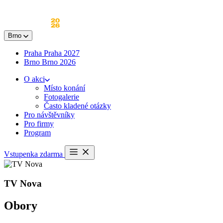
Skip
to
content
Brno
Praha
Praha 2027
Brno
Brno 2026
O akci
Místo konání
Fotogalerie
Často kladené otázky
Pro návštěvníky
Pro firmy
Program
Otevřít
Vstupenka zdarma
menu
TV Nova
Obory