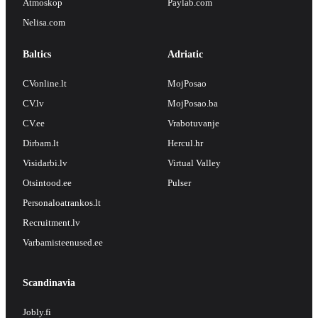
Atmoskop
Paylab.com
Nelisa.com
Baltics
Adriatic
CVonline.lt
MojPosao
CV.lv
MojPosao.ba
CV.ee
Vrabotuvanje
Dirbam.lt
Hercul.hr
Visidarbi.lv
Virtual Valley
Otsintood.ee
Pulser
Personaloatrankos.lt
Recruitment.lv
Varbamisteenused.ee
Scandinavia
Jobly.fi