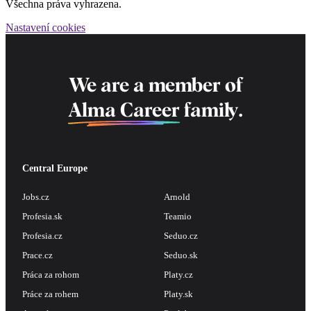
Všechna práva vyhrazena.
Nastavení cookies
We are a member of
Alma Career
family.
Central Europe
Jobs.cz
Arnold
Profesia.sk
Teamio
Profesia.cz
Seduo.cz
Prace.cz
Seduo.sk
Práca za rohom
Platy.cz
Práce za rohem
Platy.sk