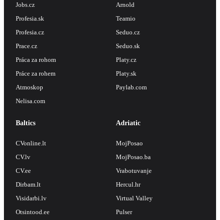
Jobs.cz
Arnold
Profesia.sk
Teamio
Profesia.cz
Seduo.cz
Prace.cz
Seduo.sk
Práca za rohom
Platy.cz
Práce za rohem
Platy.sk
Atmoskop
Paylab.com
Nelisa.com
Baltics
Adriatic
CVonline.lt
MojPosao
CV.lv
MojPosao.ba
CV.ee
Vrabotuvanje
Dirbam.lt
Hercul.hr
Visidarbi.lv
Virtual Valley
Otsintood.ee
Pulser