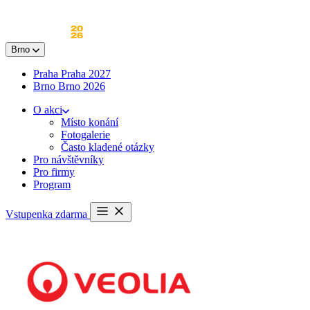
Skip
to
content
Brno
Praha
Praha 2027
Brno
Brno 2026
O akci
Místo konání
Fotogalerie
Často kladené otázky
Pro návštěvníky
Pro firmy
Program
Otevřít
Vstupenka zdarma
menu