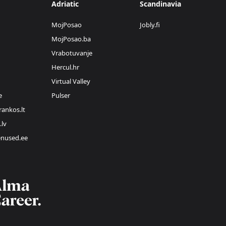
Adriatic
Scandinavia
MojPosao
Jobly.fi
MojPosao.ba
Vrabotuvanje
Hercul.hr
Virtual Valley
e
Pulser
rankos.lt
.lv
enused.ee