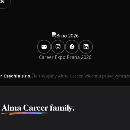
cie
Career Expo Praha 2026
 Czechia s.r.o.
Člen skupiny Alma Career. Všechna práva vyhraz
f
Alma Career
family.