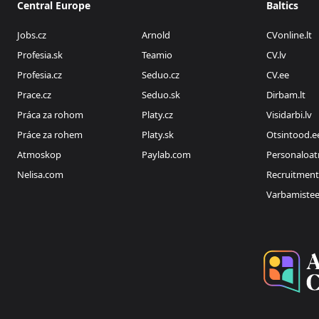
Central Europe
Baltics
Jobs.cz
Arnold
CVonline.lt
Profesia.sk
Teamio
CV.lv
Profesia.cz
Seduo.cz
CV.ee
Prace.cz
Seduo.sk
Dirbam.lt
Práca za rohom
Platy.cz
Visidarbi.lv
Práce za rohem
Platy.sk
Otsintood.e
Atmoskop
Paylab.com
Personaloat
Nelisa.com
Recruitment
Varbamiste