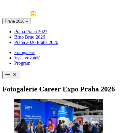
Skip
to
content
Praha 2026
Praha
Praha 2027
Brno
Brno 2026
Praha 2026
Praha 2026
Fotogalerie
Vystavovatelé
Program
Otevřít
menu
Fotogalerie
Career Expo Praha 2026