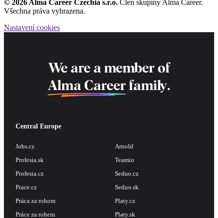
© 2026 Alma Career Czechia s.r.o.
Člen skupiny Alma Career.
Všechna práva vyhrazena.
Nastavení cookies
We are a member of
Alma Career
family.
Central Europe
Jobs.cz
Arnold
Profesia.sk
Teamio
Profesia.cz
Seduo.cz
Prace.cz
Seduo.sk
Práca za rohom
Platy.cz
Práce za rohem
Platy.sk