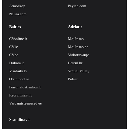
Atmoskop
Paylab.com
Nelisa.com
Baltics
Adriatic
CVonline.lt
MojPosao
CV.lv
MojPosao.ba
CV.ee
Vrabotuvanje
Dirbam.lt
Hercul.hr
Visidarbi.lv
Virtual Valley
Otsintood.ee
Pulser
Personaloatrankos.lt
Recruitment.lv
Varbamisteenused.ee
Scandinavia