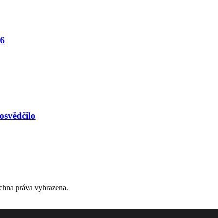
26
)osvědčilo
chna práva vyhrazena.