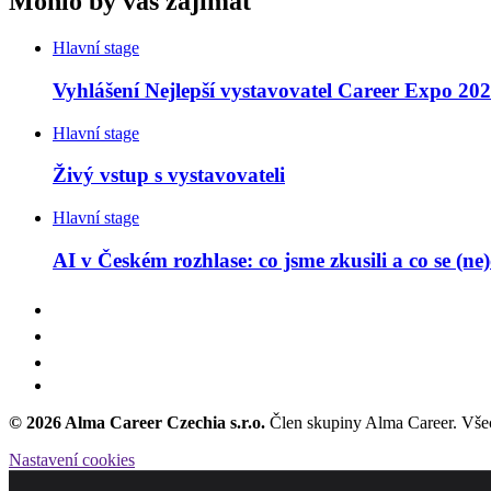
Mohlo by vás zajímat
Hlavní stage
Vyhlášení Nejlepší vystavovatel Career Expo 20
Hlavní stage
Živý vstup s vystavovateli
Hlavní stage
AI v Českém rozhlase: co jsme zkusili a co se (ne
© 2026 Alma Career Czechia s.r.o.
Člen skupiny Alma Career. Vše
Nastavení cookies