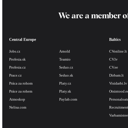
We are a member o
Central Europe
Baltics
Jobs.cz
Arnold
CVonline.lt
Profesia.sk
Teamio
CV.lv
Profesia.cz
Seduo.cz
CV.ee
Prace.cz
Seduo.sk
Dirbam.lt
Práca za rohom
Platy.cz
Visidarbi.lv
Práce za rohem
Platy.sk
Otsintood.e
Atmoskop
Paylab.com
Personaloat
Nelisa.com
Recruitment
Varbamistee