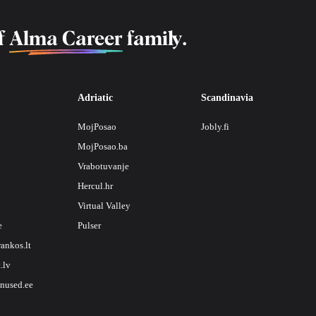
f
Alma Career
family.
Adriatic
Scandinavia
MojPosao
Jobly.fi
MojPosao.ba
Vrabotuvanje
Hercul.hr
Virtual Valley
e
Pulser
rankos.lt
.lv
nused.ee