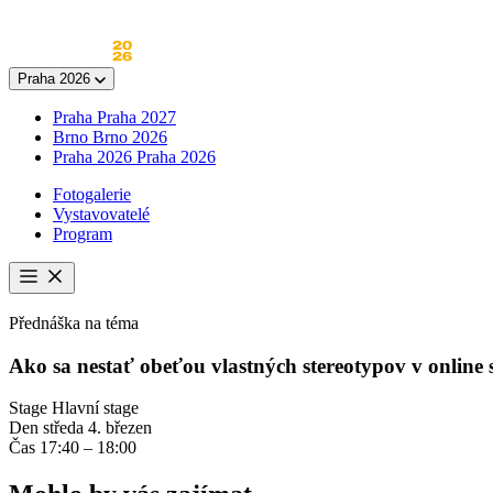
Skip
to
content
Praha 2026
Praha
Praha 2027
Brno
Brno 2026
Praha 2026
Praha 2026
Fotogalerie
Vystavovatelé
Program
Otevřít
menu
Přednáška na téma
Ako sa nestať obeťou vlastných stereotypov v online 
Stage
Hlavní stage
Den
středa 4. březen
Čas
17:40 – 18:00