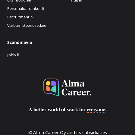
Otsintood.ee
Pulser
Personaloatrankos.lt
Recruitment.lv
Varbamisteenused.ee
Scandinavia
Jobly.fi
A better world of work for
everyone
.
© Alma Career Oy and its subsidiaries