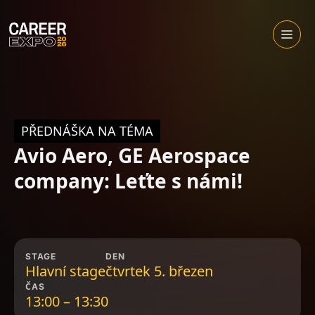
Skip
to
Otevřít
menu
content
PŘEDNÁŠKA NA TÉMA
Avio Aero, GE Aerospace
company: Leťte s námi!
STAGE
DEN
Hlavní stage
čtvrtek 5. březen
ČAS
13:00 – 13:30