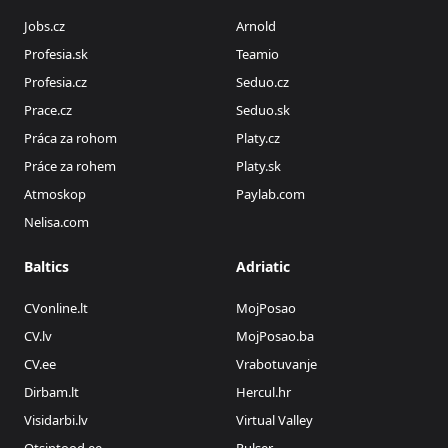
Jobs.cz
Arnold
Profesia.sk
Teamio
Profesia.cz
Seduo.cz
Prace.cz
Seduo.sk
Práca za rohom
Platy.cz
Práce za rohem
Platy.sk
Atmoskop
Paylab.com
Nelisa.com
Baltics
Adriatic
CVonline.lt
MojPosao
CV.lv
MojPosao.ba
CV.ee
Vrabotuvanje
Dirbam.lt
Hercul.hr
Visidarbi.lv
Virtual Valley