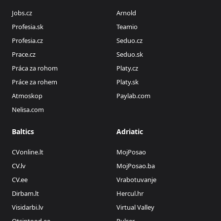
Jobs.cz
Arnold
Profesia.sk
Teamio
Profesia.cz
Seduo.cz
Prace.cz
Seduo.sk
Práca za rohom
Platy.cz
Práce za rohem
Platy.sk
Atmoskop
Paylab.com
Nelisa.com
Baltics
Adriatic
CVonline.lt
MojPosao
CV.lv
MojPosao.ba
CV.ee
Vrabotuvanje
Dirbam.lt
Hercul.hr
Visidarbi.lv
Virtual Valley