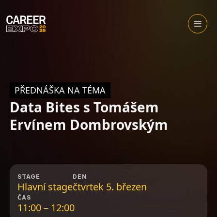
Skip
to
Otevřít
menu
content
PŘEDNÁŠKA NA TÉMA
Data Bites s Tomášem
Ervínem Dombrovským
STAGE
DEN
Hlavní stage
čtvrtek 5. březen
ČAS
11:00 – 12:00