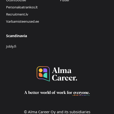
Otsintood.ee
Pulser
Personaloatrankos.lt
Recruitment.lv
Varbamisteenused.ee
Scandinavia
Jobly.fi
A better world of work for
everyone
.
© Alma Career Oy and its subsidiaries