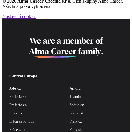
© 2026 Alma Career Czechia s.r.o.
Člen skupiny Alma Career.
Všechna práva vyhrazena.
Nastavení cookies
We are a member of
Alma Career
family.
Central Europe
Jobs.cz
Arnold
Profesia.sk
Teamio
Profesia.cz
Seduo.cz
Prace.cz
Seduo.sk
Práca za rohom
Platy.cz
Práce za rohem
Platy.sk