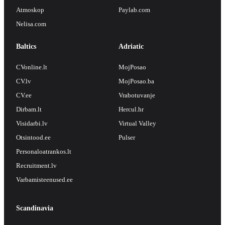
Atmoskop
Paylab.com
Nelisa.com
Baltics
Adriatic
CVonline.lt
MojPosao
CV.lv
MojPosao.ba
CV.ee
Vrabotuvanje
Dirbam.lt
Hercul.hr
Visidarbi.lv
Virtual Valley
Otsintood.ee
Pulser
Personaloatrankos.lt
Recruitment.lv
Varbamisteenused.ee
Scandinavia