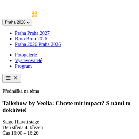
Skip
to
content
Praha 2026
Praha
Praha 2027
Brno
Brno 2026
Praha 2026
Praha 2026
Fotogalerie
Vystavovatelé
Program
Otevřít
menu
Přednáška na téma
Talkshow by Veolia: Chcete mít impact? S námi to
dokážete!
Stage
Hlavní stage
Den
středa 4. březen
Čas
16:00 – 16:20