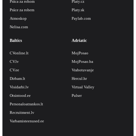
Práca za rohom
Platy.cz
Práce za rohem
Platy.sk
Atmoskop
Paylab.com
Nelisa.com
Baltics
Adriatic
CVonline.lt
MojPosao
CV.lv
MojPosao.ba
CV.ee
Vrabotuvanje
Dirbam.lt
Hercul.hr
Visidarbi.lv
Virtual Valley
Otsintood.ee
Pulser
Personaloatrankos.lt
Recruitment.lv
Varbamisteenused.ee