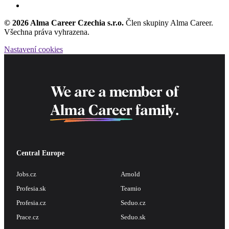
© 2026 Alma Career Czechia s.r.o.
Člen skupiny Alma Career.
Všechna práva vyhrazena.
Nastavení cookies
We are a member of
Alma Career
family.
Central Europe
Jobs.cz
Arnold
Profesia.sk
Teamio
Profesia.cz
Seduo.cz
Prace.cz
Seduo.sk