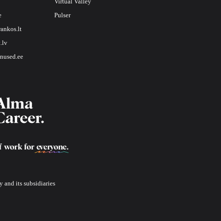
Virtual Valley
e
Pulser
rankos.lt
.lv
nused.ee
f work for
everyone
.
 and its subsidiaries