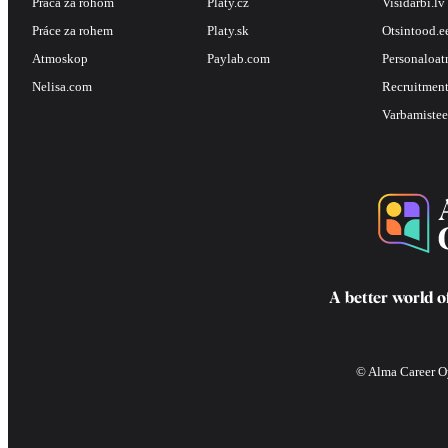
Práca za rohom
Platy.cz
Visidarbi.lv
Práce za rohem
Platy.sk
Otsintood.e
Atmoskop
Paylab.com
Personaloat
Nelisa.com
Recruitment
Varbamistee
A better world o
© Alma Career Oy