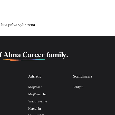
chna práva vyhrazena.
f
Alma Career
family.
Adriatic
Scandinavia
MojPosao
Jobly.fi
MojPosao.ba
Vrabotuvanje
Hercul.hr