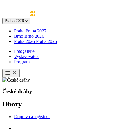
Skip
to
content
Praha 2026
Praha
Praha 2027
Brno
Brno 2026
Praha 2026
Praha 2026
Fotogalerie
Vystavovatelé
Program
Otevřít
menu
České dráhy
Obory
Doprava a logistika