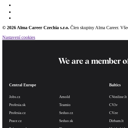
© 2026 Alma Career Czechia s.r.o.
Člen skupiny Alma Career. Vše
Nastavení cookies
We are a member o
Central Europe
Baltics
Jobs.cz
Arnold
CVonline.lt
Profesia.sk
Teamio
CV.lv
Profesia.cz
Seduo.cz
CV.ee
Prace.cz
Seduo.sk
Dirbam.lt