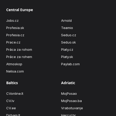
Central Europe
Jobs.cz
Arnold
Profesia.sk
Teamio
Profesia.cz
Seduo.cz
Prace.cz
Seduo.sk
Práca za rohom
Platy.cz
Práce za rohem
Platy.sk
Atmoskop
Paylab.com
Nelisa.com
Baltics
Adriatic
CVonline.lt
MojPosao
CV.lv
MojPosao.ba
CV.ee
Vrabotuvanje
Dirbam.lt
Hercul.hr