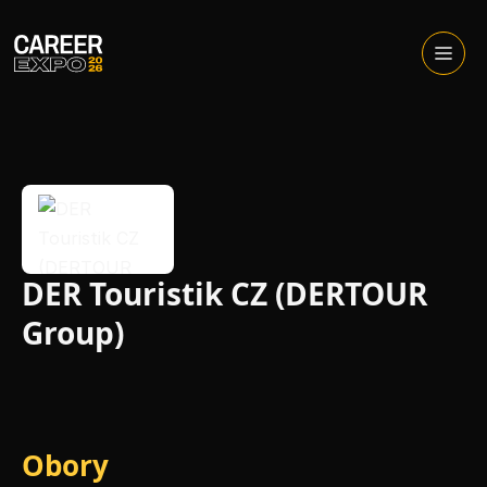
Skip
to
Otevřít
menu
content
DER Touristik CZ (DERTOUR
Group)
Obory