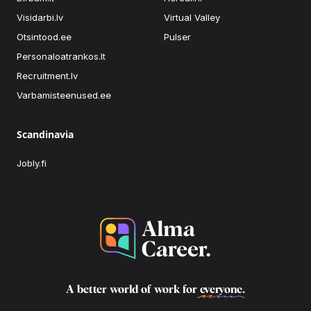
Visidarbi.lv
Virtual Valley
Otsintood.ee
Pulser
Personaloatrankos.lt
Recruitment.lv
Varbamisteenused.ee
Scandinavia
Jobly.fi
A better world of work for
everyone
.