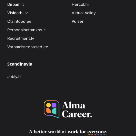
Dirbam.lt
Hercul.hr
Visidarbi.lv
Virtual Valley
Otsintood.ee
Pulser
Personaloatrankos.lt
Recruitment.lv
Varbamisteenused.ee
Scandinavia
Jobly.fi
A better world of work for
everyone
.