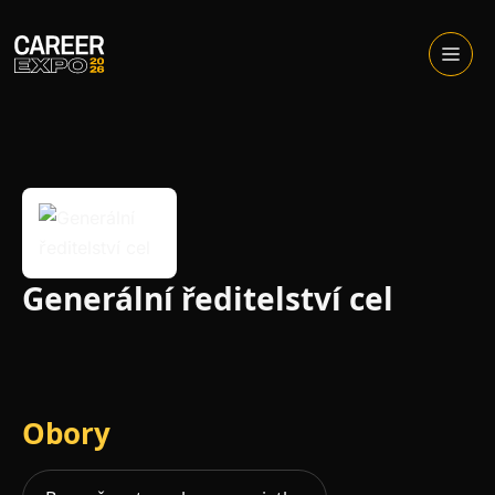
Skip
to
Otevřít
menu
content
Generální ředitelství cel
Obory