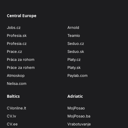
Central Europe
Jobs.cz
Arnold
Profesia.sk
Teamio
Profesia.cz
Seduo.cz
Prace.cz
Seduo.sk
Práca za rohom
Platy.cz
Práce za rohem
Platy.sk
Atmoskop
Paylab.com
Nelisa.com
Baltics
Adriatic
CVonline.lt
MojPosao
CV.lv
MojPosao.ba
CV.ee
Vrabotuvanje