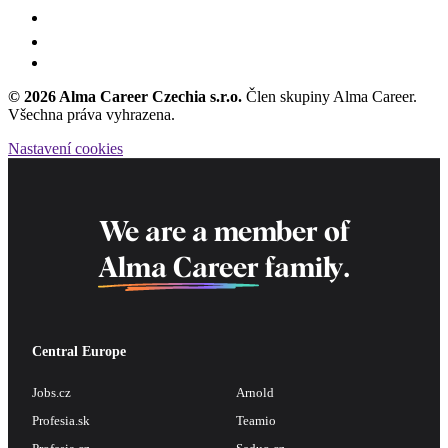
© 2026 Alma Career Czechia s.r.o.
Člen skupiny Alma Career.
Všechna práva vyhrazena.
Nastavení cookies
We are a member of
Alma Career
family.
Central Europe
Jobs.cz
Arnold
Profesia.sk
Teamio