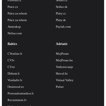
Profesia.cz
Seduo.cz
Prace.cz
Seduo.sk
Práca za rohom
Platy.cz
Práce za rohem
Platy.sk
Atmoskop
Paylab.com
Nelisa.com
Baltics
Adriatic
CVonline.lt
MojPosao
CV.lv
MojPosao.ba
CV.ee
Vrabotuvanje
Dirbam.lt
Hercul.hr
Visidarbi.lv
Virtual Valley
Otsintood.ee
Pulser
Personaloatrankos.lt
Recruitment.lv