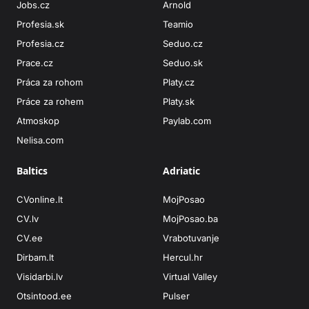
Jobs.cz
Arnold
Profesia.sk
Teamio
Profesia.cz
Seduo.cz
Prace.cz
Seduo.sk
Práca za rohom
Platy.cz
Práce za rohem
Platy.sk
Atmoskop
Paylab.com
Nelisa.com
Baltics
Adriatic
CVonline.lt
MojPosao
CV.lv
MojPosao.ba
CV.ee
Vrabotuvanje
Dirbam.lt
Hercul.hr
Visidarbi.lv
Virtual Valley
Otsintood.ee
Pulser