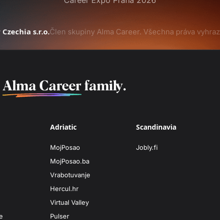
Career Expo Praha 2026
Czechia s.r.o.
Člen skupiny Alma Career. Všechna práva vyhraz
f
Alma Career
family.
Adriatic
Scandinavia
MojPosao
Jobly.fi
MojPosao.ba
Vrabotuvanje
Hercul.hr
Virtual Valley
e
Pulser