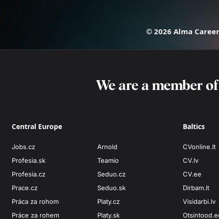
© 2026 Alma Career 
We are a member o
Central Europe
Baltics
Jobs.cz
Arnold
CVonline.lt
Profesia.sk
Teamio
CV.lv
Profesia.cz
Seduo.cz
CV.ee
Prace.cz
Seduo.sk
Dirbam.lt
Práca za rohom
Platy.cz
Visidarbi.lv
Práce za rohem
Platy.sk
Otsintood.e