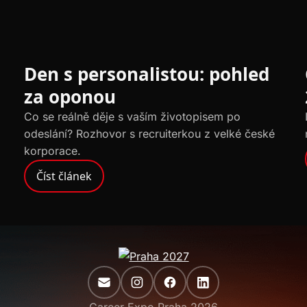
PŘÍBĚHY
Den s personalistou: pohled
za oponou
Co se reálně děje s vaším životopisem po
odeslání? Rozhovor s recruiterkou z velké české
korporace.
Číst článek